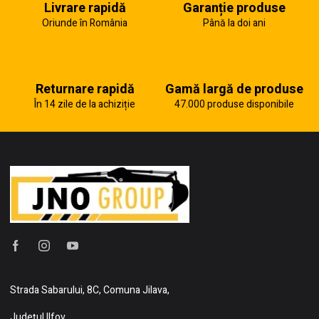
Livrare rapidă
Garanție produse
Oriunde în România
Până la doi ani
Returnare rapidă
Gamă largă de produse
În 14 zile de la achiziție
47.000 produse disponibile
Strada Sabarului, 8C, Comuna Jilava,
Județul Ilfov