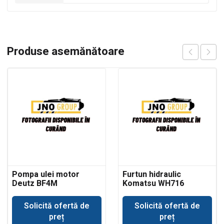
Produse asemănătoare
Pompa ulei motor
Furtun hidraulic
Deutz BF4M
Komatsu WH716
Solicită ofertă de
Solicită ofertă de
preț
preț