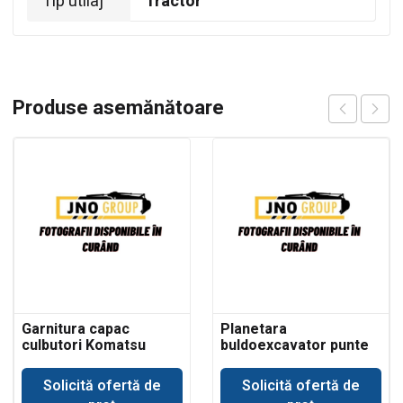
Tip utilaj
Tractor
Produse asemănătoare
Garnitura capac
Planetara
culbutori Komatsu
buldoexcavator punte
WB93
Dana Spicer
Solicită ofertă de
Solicită ofertă de