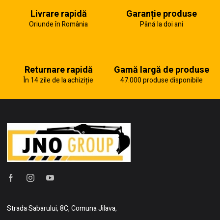
Livrare rapidă
Garanție produse
Oriunde în România
Până la doi ani
Returnare rapidă
Gamă largă de produse
În 14 zile de la achiziție
47.000 produse disponibile
Strada Sabarului, 8C, Comuna Jilava,