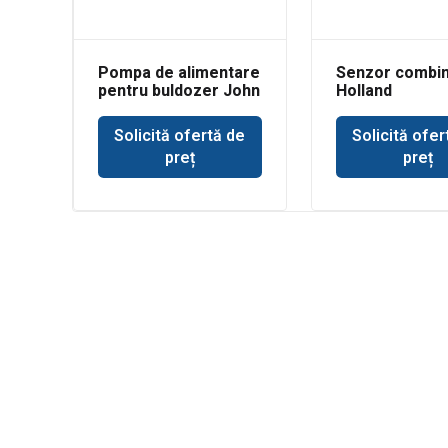
Pompa de alimentare
Senzor combi
pentru buldozer John
Holland
Deere 350
Solicită ofertă de
Solicită ofer
preț
preț