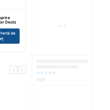
oprire
Senzor presiune ulei
or Deutz
motor Perkins
ofertă de
Solicită ofertă de
eț
preț