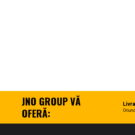
JNO GROUP VĂ
Livr
OFERĂ:
Oriund