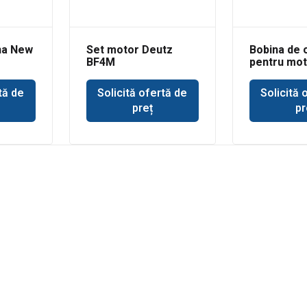
na New
Set motor Deutz
Bobina de 
BF4M
pentru mot
tă de
Solicită ofertă de
Solicită 
preț
pr