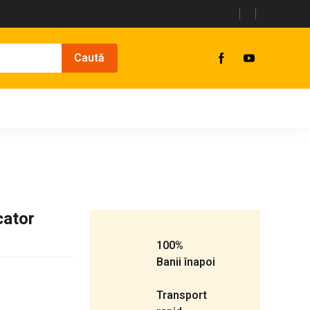
cator
100%
Banii înapoi
Transport