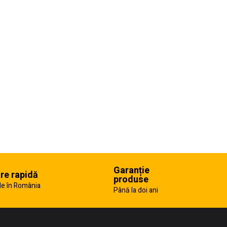
Garanție
are rapidă
produse
e în România
Până la doi ani