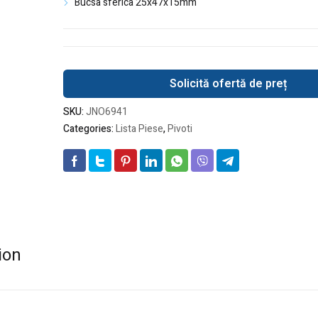
Bucsa sferica 25x47x15mm
Solicită ofertă de preț
SKU:
JNO6941
Categories:
Lista Piese
,
Pivoti
ion