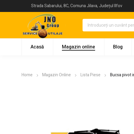
Strada Sabarului, 8C, Comuna Jilava, Județul Ilfov
Acasă
Magazin online
Blog
Home
Magazin Online
Lista Piese
Bucsa pivot i