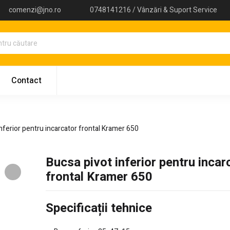
comenzi@jno.ro
0748141216 / Vânzări & Suport Service
Contact
nferior pentru incarcator frontal Kramer 650
Bucsa pivot inferior pentru incar
frontal Kramer 650
Specificații tehnice