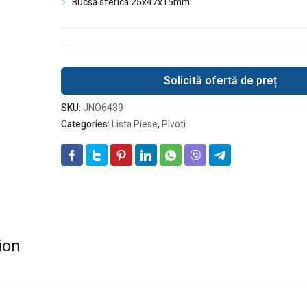
Bucsa sferica 25x47x15mm
Solicită ofertă de preț
SKU:
JNO6439
Categories:
Lista Piese
,
Pivoti
ion