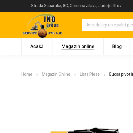
Strada Sabarului, 8C, Comuna Jilava, Județul Ilfov
Acasă
Magazin online
Blog
Home
Magazin Online
Lista Piese
Bucsa pivot 