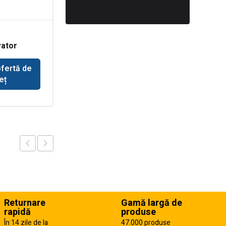
Simering cardan
ator
incarcator Liebherr
 Spicer
ofertă de
Solicită ofertă de
eț
preț
Returnare
Gamă largă de
rapidă
produse
În 14 zile de la
47.000 produse