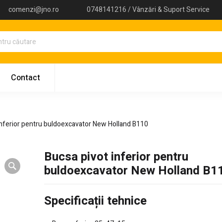
comenzi@jno.ro
0748141216 / Vânzări & Suport Service
Contact
inferior pentru buldoexcavator New Holland B110
Bucsa pivot inferior pentru
buldoexcavator New Holland B1
Specificații tehnice