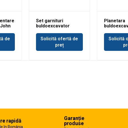
entare
Set garnituri
Planetara
 John
buldoexcavator
buldoexcav
Volvo BL61 cilindru
punte Dana
basculare cupa
tă de
Solicită ofertă de
Solicită 
incarcare
preț
pr
Garanție
are rapidă
produse
e în România