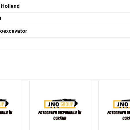
 Holland
0
doexcavator