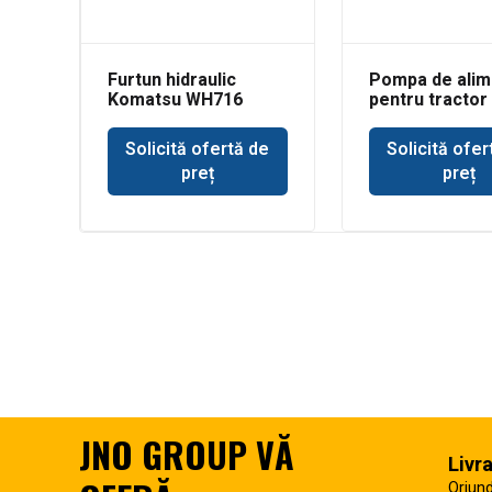
Furtun hidraulic
Pompa de alim
Komatsu WH716
pentru tractor
Deere 693
Solicită ofertă de
Solicită ofer
preț
preț
JNO GROUP VĂ
Livr
Oriund