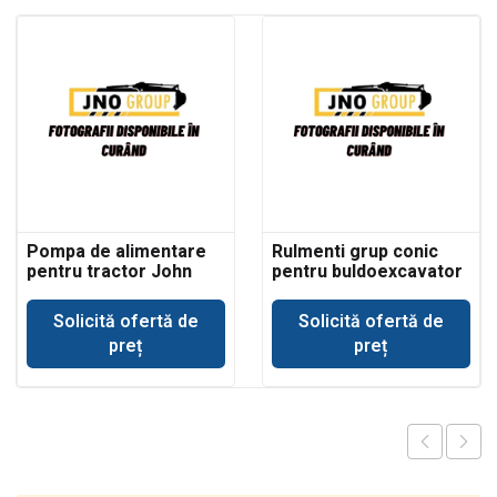
Pompa de alimentare
Rulmenti grup conic
pentru tractor John
pentru buldoexcavator
Deere 693
Volvo BL71
Solicită ofertă de
Solicită ofertă de
preț
preț