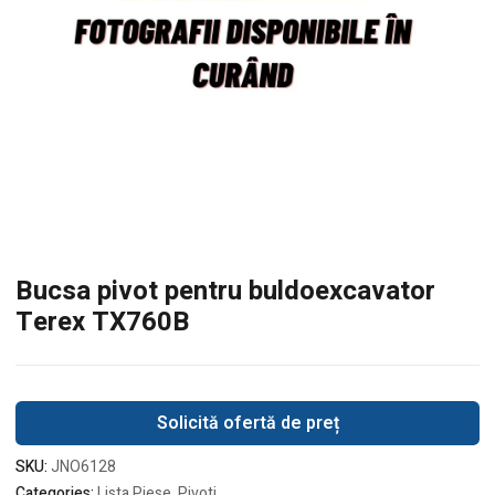
Bucsa pivot pentru buldoexcavator
Terex TX760B
Solicită ofertă de preț
SKU:
JNO6128
Categories:
Lista Piese
,
Pivoti