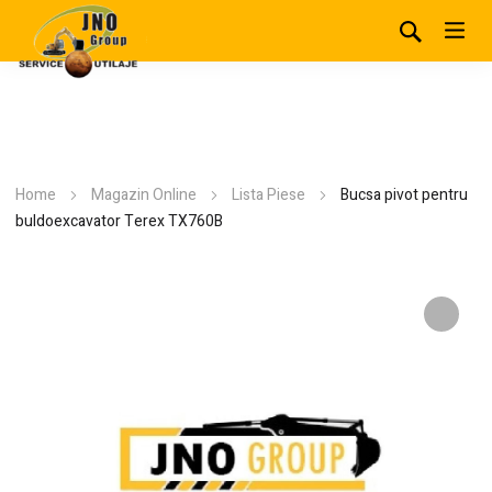
Home
Magazin Online
Lista Piese
Bucsa pivot pentru
buldoexcavator Terex TX760B