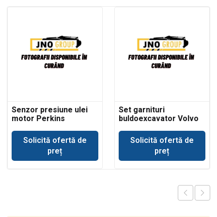
Senzor presiune ulei
Set garnituri
motor Perkins
buldoexcavator Volvo
BL61 cilindru basculare
cupa incarcare
Solicită ofertă de
Solicită ofertă de
preț
preț