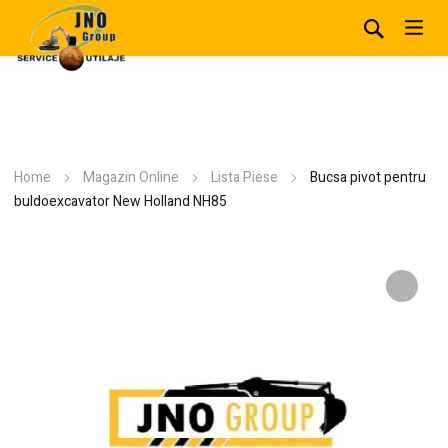
Home
Magazin Online
Lista Piese
Bucsa pivot pentru
buldoexcavator New Holland NH85