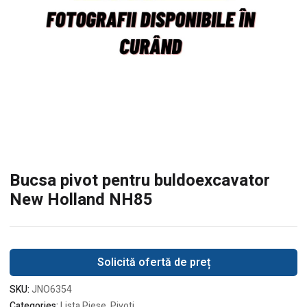
Bucsa pivot pentru buldoexcavator
New Holland NH85
Solicită ofertă de preț
SKU:
JNO6354
Categories:
Lista Piese
,
Pivoti