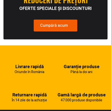
REDUCERI DE PREȚURI
OFERTE SPECIALE ȘI DISCOUNTURI
Cumpără acum
Livrare rapidă
Garanție produse
Oriunde în România
Până la doi ani
Returnare rapidă
Gamă largă de produse
În 14 zile de la achiziție
47.000 produse disponibile