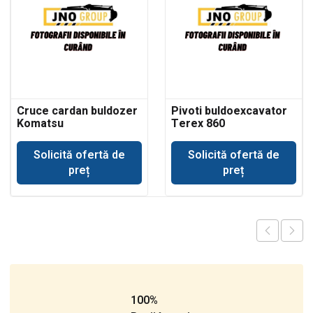
Cruce cardan buldozer
Pivoti buldoexcavator
Komatsu
Terex 860
Solicită ofertă de
Solicită ofertă de
preț
preț
100%