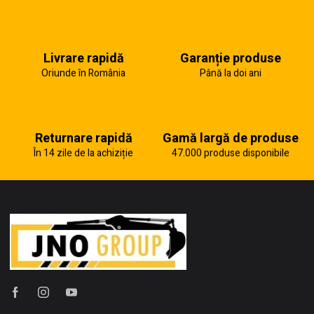
Livrare rapidă
Garanție produse
Oriunde în România
Până la doi ani
Returnare rapidă
Gamă largă de produse
În 14 zile de la achiziție
47.000 produse disponibile