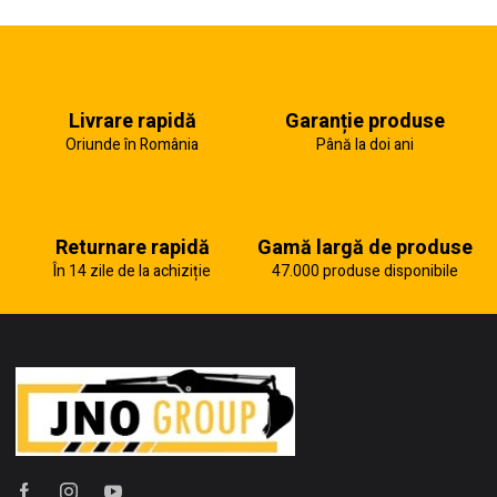
Livrare rapidă
Garanție produse
Oriunde în România
Până la doi ani
Returnare rapidă
Gamă largă de produse
În 14 zile de la achiziție
47.000 produse disponibile