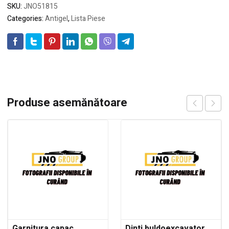
SKU:
JNO51815
Categories:
Antigel
,
Lista Piese
Produse asemănătoare
Garnitura capac
Dinti buldoexcavator