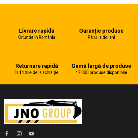
Livrare rapidă
Garanție produse
Oriunde în România
Până la doi ani
Returnare rapidă
Gamă largă de produse
În 14 zile de la achiziție
47.000 produse disponibile